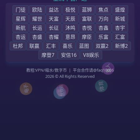
首页
公司概况
新闻动态